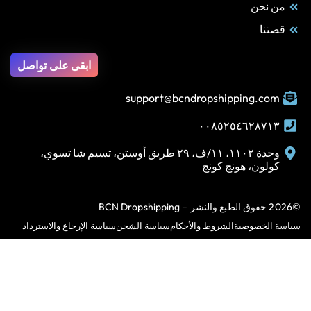
من نحن
قصتنا
ابقى على تواصل
support@bcndropshipping.com
٠٠٨٥٢٥٤٦٢٨٧١٣
وحدة ١١٠٢، ١١/ف، ٢٩ طريق أوستن، تسيم شا تسوي،
كولون، هونج كونج
©2026 حقوق الطبع والنشر – BCN Dropshipping
سياسة الخصوصية
الشروط والأحكام
سياسة الشحن
سياسة الإرجاع والاسترداد