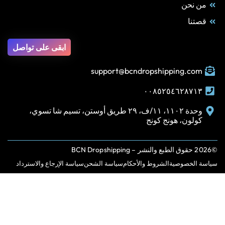
من نحن
قصتنا
ابقى على تواصل
support@bcndropshipping.com
٠٠٨٥٢٥٤٦٢٨٧١٣
وحدة ١١٠٢، ١١/ف، ٢٩ طريق أوستن، تسيم شا تسوي،
كولون، هونج كونج
©2026 حقوق الطبع والنشر – BCN Dropshipping
سياسة الخصوصية
الشروط والأحكام
سياسة الشحن
سياسة الإرجاع والاسترداد