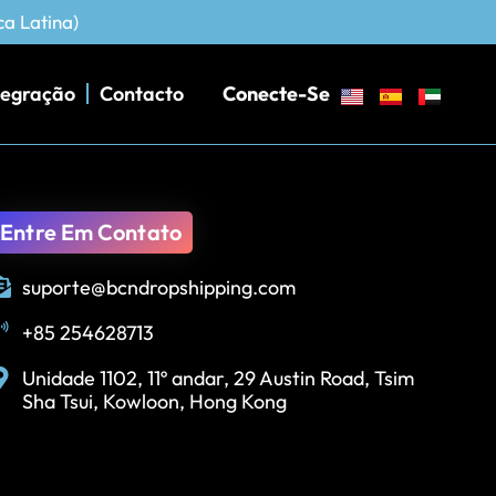
ca Latina)
tegração
Contacto
Conecte-Se
Entre Em Contato
suporte@bcndropshipping.com
+85 254628713
Unidade 1102, 11º andar, 29 Austin Road, Tsim
Sha Tsui, Kowloon, Hong Kong