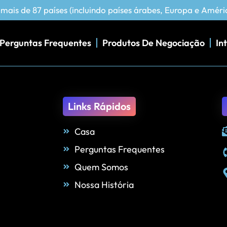
ais de 87 países (incluindo países árabes, Europa e Améri
Perguntas Frequentes
Produtos De Negociação
In
Links Rápidos
Casa
Perguntas Frequentes
Quem Somos
Nossa História