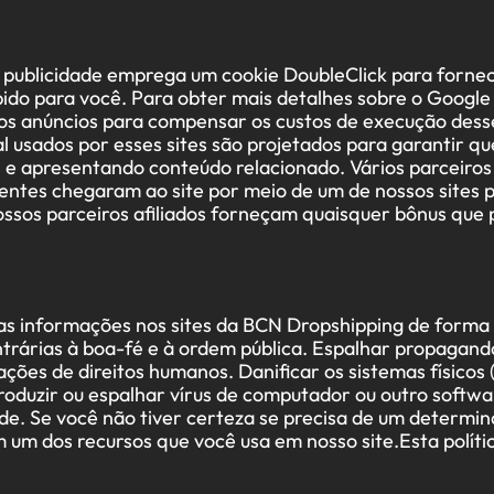
publicidade emprega um cookie DoubleClick para fornece
ido para você. Para obter mais detalhes sobre o Google
os anúncios para compensar os custos de execução desse
 usados ​​por esses sites são projetados para garantir 
 e apresentando conteúdo relacionado. Vários parceiro
entes chegaram ao site por meio de um de nossos sites p
ossos parceiros afiliados forneçam quaisquer bônus que
s informações nos sites da BCN Dropshipping de forma r
trárias à boa-fé e à ordem pública. Espalhar propagand
lações de direitos humanos. Danificar os sistemas físico
troduzir ou espalhar vírus de computador ou outro softw
de. Se você não tiver certeza se precisa de um determi
m um dos recursos que você usa em nosso site.Esta polític