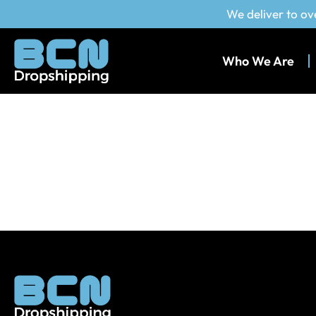
We deliver to ov
Who We Are
Ggbet Casino Szyf
Każde Gg Bet Kody
Kasyno obsługuje popularne kryptowaluty, t
płatności. Transakcje kryptowalutowe są f
wygranymi bądź rozpocząć grę zaraz wedłu