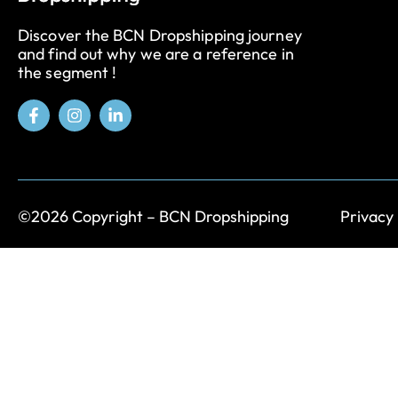
Discover the BCN Dropshipping journey
and find out why we are a reference in
the segment !
©2026 Copyright – BCN Dropshipping
Privacy 