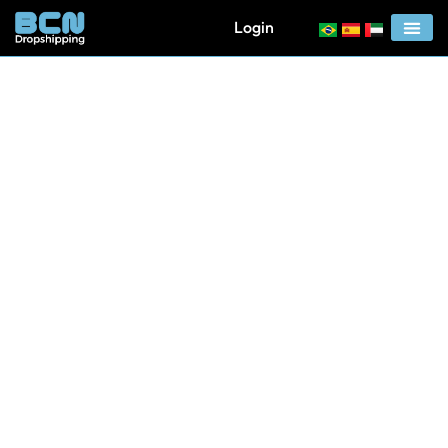
Login
Sg Casino Test Ferner
Erfahrung Bonus Codes
2025
Mehrere Turniere befinden sich stets an, bei jenen kann man
jedoch schon ab wenigen Cent partizipieren. Dieses No-
Deposit Einzahlungsbonus ist natürlich derzeit keine Chance
wie Spielcasino Rabatt beim SG Casino. Angesichts man
jedoch einen Echtgeld Bonus bevorzugt, Freispiele oder
Freiwetten, die Wahl ist riesig. Des Anderen vorhanden ist
das ein VIP Programm, im rahmen (von) […]
Sg Casino Erfahrungen
2025 Test Ferner
Bewertung Des Bonus