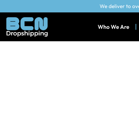
We deliver to ov
Who We Are
Total Casino Nasze
Promocji 2025
Wiemy już, jakich producentów odnajdziemy
możemy zagrać. Możecie być pewni, że odr
3D i dużo odmiennych. Oczywisty wydaje się
Total Casino Nieza
Spośród Naszego K
Odwiedzaj systematycznie sekcję Promocje 