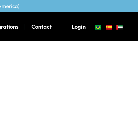
 America)
grations
Contact
Login
System Kodowania
i sprawdzić, w jakie zabawy kasynowe
cówek, komputerów z jackpotami, slotów
umożliwia przypadkowość wyników. […]
 Internautów
dnej okazji na poboczne bonusy i darmowe