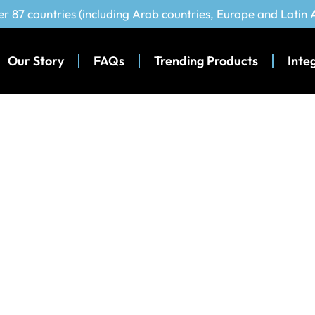
er 87 countries (including Arab countries, Europe and Latin
Our Story
FAQs
Trending Products
Inte
 Państwo ️ Total Casino 
 w kasynie Total Casino. Powinno Się byłoby w tej chwil
zucić zabraknie klasycznych jednorękich bandytów, owo
 zjawisko, że gry oparte są na technologii RNG, która 
wodne I Dobre Kasyno Dla
raju
na stronie www Total Casino, aby odrzucić przegapić ża