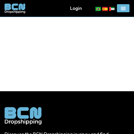
Login
Legalne Polskie Kasyno
Równoczesne procedury, tego rodzaju w jaki sposób ocena
dwuetapowa, zapewniają pomocniczy stopień zabezpieczeń.
Tok logowania został zbudowany naprawdę, aby był
zarówno łatwy, w jaki to sposób i sprawdzony dla każdego
użytkowników. Każdy chód wydaje się być wspierany za
pośrednictwem współczesne urządzenia ochronne
szyfrowania, co zapewnia ochronę danych osobowych i
płatności. Dzięki systematycznie aktualizowanej propozycji
komputerów, […]