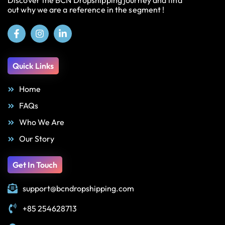
Discover the BCN Dropshipping journey and find
out why we are a reference in the segment !
Quick Links
Home
FAQs
Who We Are
Our Story
Get In Touch
support@bcndropshipping.com
+85 254628713