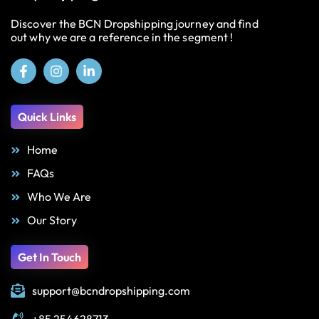
Discover the BCN Dropshipping journey and find
out why we are a reference in the segment !
Quick Links
Home
FAQs
Who We Are
Our Story
Get In Touch
support@bcndropshipping.com
+85 254628713