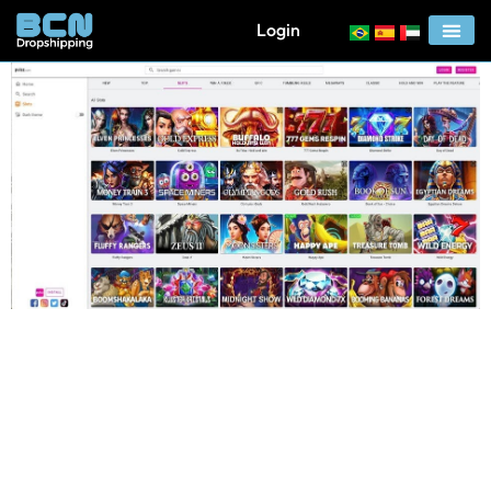
Login
Kasyno oferuje pomoc na rzecz graczy poprzez 24 godziny
na dobę, siedmiu dni w tygodniu. Można skontaktować się z
obsługą klienta za pośrednictwem on-line czat, e-mail bądź
telefon komórkowy. Vulkan Vegas troszczy sie o
bezpieczeństwo własnych graczy, stosując najnowsze
technologie gwarancji danych empirycznych. Zabawy w
kasynie są systematycznie egzaminowane u dołu kątem
uczciwości poprzez niezależne agencje. Kasyno posiada